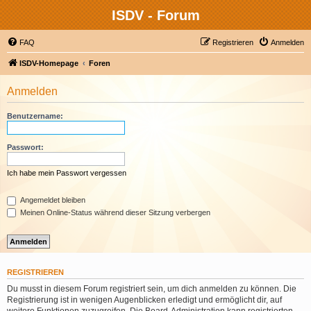
ISDV - Forum
FAQ
Registrieren
Anmelden
ISDV-Homepage
Foren
Anmelden
Benutzername:
Passwort:
Ich habe mein Passwort vergessen
Angemeldet bleiben
Meinen Online-Status während dieser Sitzung verbergen
REGISTRIEREN
Du musst in diesem Forum registriert sein, um dich anmelden zu können. Die
Registrierung ist in wenigen Augenblicken erledigt und ermöglicht dir, auf
weitere Funktionen zuzugreifen. Die Board-Administration kann registrierten