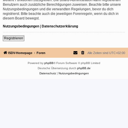
Benutzern auch zusätzliche Berechtigungen zuweisen. Beachte bitte unsere
Nutzungsbedingungen und die verwandten Regelungen, bevor du dich
registrierst. Bitte beachte auch die jeweiligen Forenregeln, wenn du dich in
diesem Board bewegst.
Nutzungsbedingungen
|
Datenschutzerklärung
Registrieren
ISDV-Homepage
Foren
Alle Zeiten sind
UTC+02:00
Powered by
phpBB
® Forum Software © phpBB Limited
Deutsche Übersetzung durch
phpBB.de
Datenschutz
|
Nutzungsbedingungen