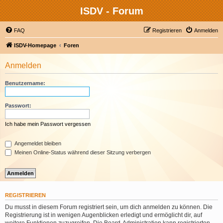
ISDV - Forum
FAQ
Registrieren
Anmelden
ISDV-Homepage
Foren
Anmelden
Benutzername:
Passwort:
Ich habe mein Passwort vergessen
Angemeldet bleiben
Meinen Online-Status während dieser Sitzung verbergen
REGISTRIEREN
Du musst in diesem Forum registriert sein, um dich anmelden zu können. Die
Registrierung ist in wenigen Augenblicken erledigt und ermöglicht dir, auf
weitere Funktionen zuzugreifen. Die Board-Administration kann registrierten