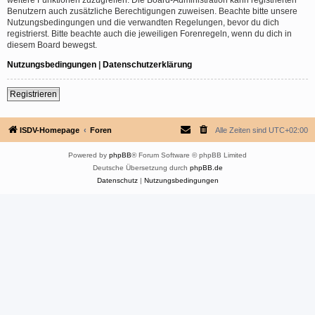
Benutzern auch zusätzliche Berechtigungen zuweisen. Beachte bitte unsere
Nutzungsbedingungen und die verwandten Regelungen, bevor du dich
registrierst. Bitte beachte auch die jeweiligen Forenregeln, wenn du dich in
diesem Board bewegst.
Nutzungsbedingungen
|
Datenschutzerklärung
Registrieren
ISDV-Homepage
Foren
Alle Zeiten sind
UTC+02:00
Powered by
phpBB
® Forum Software © phpBB Limited
Deutsche Übersetzung durch
phpBB.de
Datenschutz
|
Nutzungsbedingungen