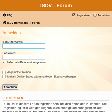
ISDV - Forum
FAQ
Registrieren
Anmelden
ISDV-Homepage
Foren
Anmelden
Benutzername:
Passwort:
Ich habe mein Passwort vergessen
Angemeldet bleiben
Meinen Online-Status während dieser Sitzung verbergen
REGISTRIEREN
Du musst in diesem Forum registriert sein, um dich anmelden zu können. Die
Registrierung ist in wenigen Augenblicken erledigt und ermöglicht dir, auf
weitere Funktionen zuzugreifen. Die Board-Administration kann registrierten