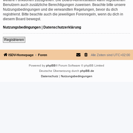
Benutzern auch zusätzliche Berechtigungen zuweisen. Beachte bitte unsere
Nutzungsbedingungen und die verwandten Regelungen, bevor du dich
registrierst. Bitte beachte auch die jeweiligen Forenregeln, wenn du dich in
diesem Board bewegst.
Nutzungsbedingungen
|
Datenschutzerklärung
Registrieren
ISDV-Homepage
Foren
Alle Zeiten sind
UTC+02:00
Powered by
phpBB
® Forum Software © phpBB Limited
Deutsche Übersetzung durch
phpBB.de
Datenschutz
|
Nutzungsbedingungen