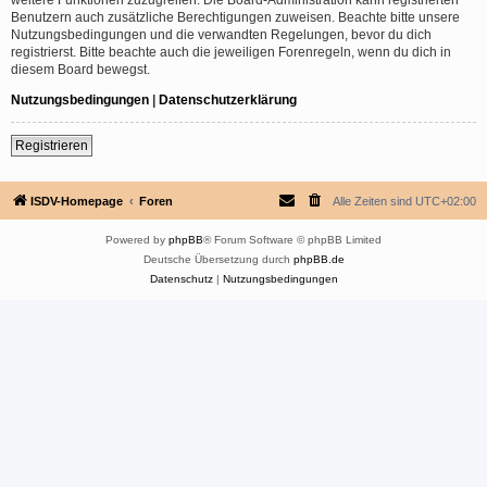
Benutzern auch zusätzliche Berechtigungen zuweisen. Beachte bitte unsere
Nutzungsbedingungen und die verwandten Regelungen, bevor du dich
registrierst. Bitte beachte auch die jeweiligen Forenregeln, wenn du dich in
diesem Board bewegst.
Nutzungsbedingungen
|
Datenschutzerklärung
Registrieren
ISDV-Homepage
Foren
Alle Zeiten sind
UTC+02:00
Powered by
phpBB
® Forum Software © phpBB Limited
Deutsche Übersetzung durch
phpBB.de
Datenschutz
|
Nutzungsbedingungen