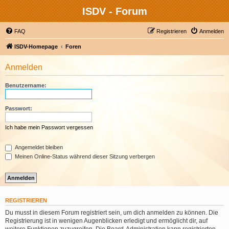
ISDV - Forum
FAQ
Registrieren
Anmelden
ISDV-Homepage
Foren
Anmelden
Benutzername:
Passwort:
Ich habe mein Passwort vergessen
Angemeldet bleiben
Meinen Online-Status während dieser Sitzung verbergen
REGISTRIEREN
Du musst in diesem Forum registriert sein, um dich anmelden zu können. Die
Registrierung ist in wenigen Augenblicken erledigt und ermöglicht dir, auf
weitere Funktionen zuzugreifen. Die Board-Administration kann registrierten