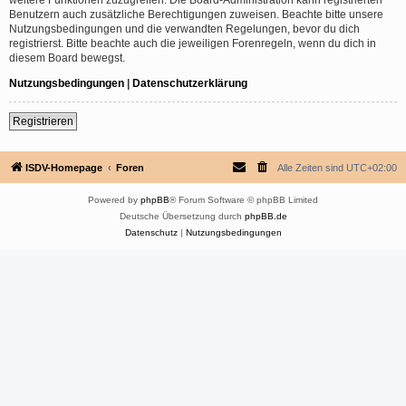
Benutzern auch zusätzliche Berechtigungen zuweisen. Beachte bitte unsere
Nutzungsbedingungen und die verwandten Regelungen, bevor du dich
registrierst. Bitte beachte auch die jeweiligen Forenregeln, wenn du dich in
diesem Board bewegst.
Nutzungsbedingungen
|
Datenschutzerklärung
Registrieren
ISDV-Homepage
Foren
Alle Zeiten sind
UTC+02:00
Powered by
phpBB
® Forum Software © phpBB Limited
Deutsche Übersetzung durch
phpBB.de
Datenschutz
|
Nutzungsbedingungen