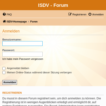
ISDV - Forum
FAQ
Registrieren
Anmelden
ISDV-Homepage
Foren
Anmelden
Benutzername:
Passwort:
Ich habe mein Passwort vergessen
Angemeldet bleiben
Meinen Online-Status während dieser Sitzung verbergen
REGISTRIEREN
Du musst in diesem Forum registriert sein, um dich anmelden zu können. Die
Registrierung ist in wenigen Augenblicken erledigt und ermöglicht dir, auf
weitere Funktionen zuzugreifen. Die Board-Administration kann registrierten