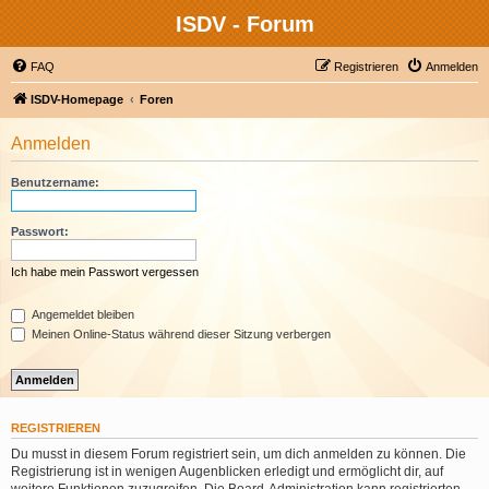
ISDV - Forum
FAQ
Registrieren
Anmelden
ISDV-Homepage
Foren
Anmelden
Benutzername:
Passwort:
Ich habe mein Passwort vergessen
Angemeldet bleiben
Meinen Online-Status während dieser Sitzung verbergen
REGISTRIEREN
Du musst in diesem Forum registriert sein, um dich anmelden zu können. Die
Registrierung ist in wenigen Augenblicken erledigt und ermöglicht dir, auf
weitere Funktionen zuzugreifen. Die Board-Administration kann registrierten