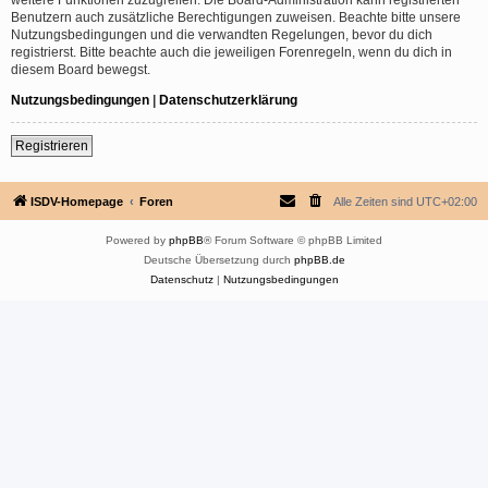
Benutzern auch zusätzliche Berechtigungen zuweisen. Beachte bitte unsere
Nutzungsbedingungen und die verwandten Regelungen, bevor du dich
registrierst. Bitte beachte auch die jeweiligen Forenregeln, wenn du dich in
diesem Board bewegst.
Nutzungsbedingungen
|
Datenschutzerklärung
Registrieren
ISDV-Homepage
Foren
Alle Zeiten sind
UTC+02:00
Powered by
phpBB
® Forum Software © phpBB Limited
Deutsche Übersetzung durch
phpBB.de
Datenschutz
|
Nutzungsbedingungen