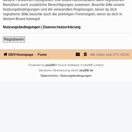
Benutzern auch zusätzliche Berechtigungen zuweisen. Beachte bitte unsere
Nutzungsbedingungen und die verwandten Regelungen, bevor du dich
registrierst. Bitte beachte auch die jeweiligen Forenregeln, wenn du dich in
diesem Board bewegst.
Nutzungsbedingungen
|
Datenschutzerklärung
Registrieren
ISDV-Homepage
Foren
Alle Zeiten sind
UTC+02:00
Powered by
phpBB
® Forum Software © phpBB Limited
Deutsche Übersetzung durch
phpBB.de
Datenschutz
|
Nutzungsbedingungen