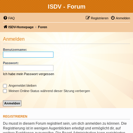
ISDV - Forum
FAQ
Registrieren
Anmelden
ISDV-Homepage
Foren
Anmelden
Benutzername:
Passwort:
Ich habe mein Passwort vergessen
Angemeldet bleiben
Meinen Online-Status während dieser Sitzung verbergen
REGISTRIEREN
Du musst in diesem Forum registriert sein, um dich anmelden zu können. Die
Registrierung ist in wenigen Augenblicken erledigt und ermöglicht dir, auf
weitere Funktionen zuzugreifen. Die Board-Administration kann registrierten