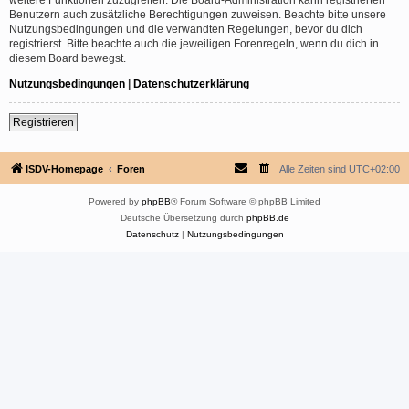
Benutzern auch zusätzliche Berechtigungen zuweisen. Beachte bitte unsere
Nutzungsbedingungen und die verwandten Regelungen, bevor du dich
registrierst. Bitte beachte auch die jeweiligen Forenregeln, wenn du dich in
diesem Board bewegst.
Nutzungsbedingungen
|
Datenschutzerklärung
Registrieren
ISDV-Homepage
Foren
Alle Zeiten sind
UTC+02:00
Powered by
phpBB
® Forum Software © phpBB Limited
Deutsche Übersetzung durch
phpBB.de
Datenschutz
|
Nutzungsbedingungen