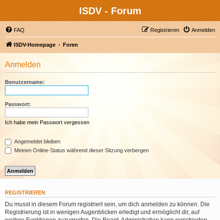
ISDV - Forum
FAQ
Registrieren
Anmelden
ISDV-Homepage
Foren
Anmelden
Benutzername:
Passwort:
Ich habe mein Passwort vergessen
Angemeldet bleiben
Meinen Online-Status während dieser Sitzung verbergen
REGISTRIEREN
Du musst in diesem Forum registriert sein, um dich anmelden zu können. Die
Registrierung ist in wenigen Augenblicken erledigt und ermöglicht dir, auf
weitere Funktionen zuzugreifen. Die Board-Administration kann registrierten