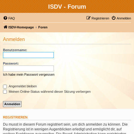
ISDV - Forum
FAQ
Registrieren
Anmelden
ISDV-Homepage
Foren
Anmelden
Benutzername:
Passwort:
Ich habe mein Passwort vergessen
Angemeldet bleiben
Meinen Online-Status während dieser Sitzung verbergen
REGISTRIEREN
Du musst in diesem Forum registriert sein, um dich anmelden zu können. Die
Registrierung ist in wenigen Augenblicken erledigt und ermöglicht dir, auf
weitere Funktionen zuzugreifen. Die Board-Administration kann registrierten