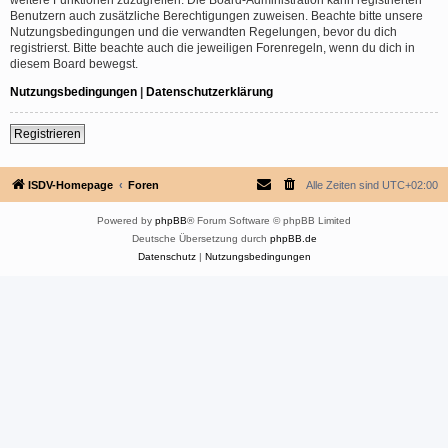
Benutzern auch zusätzliche Berechtigungen zuweisen. Beachte bitte unsere
Nutzungsbedingungen und die verwandten Regelungen, bevor du dich
registrierst. Bitte beachte auch die jeweiligen Forenregeln, wenn du dich in
diesem Board bewegst.
Nutzungsbedingungen
|
Datenschutzerklärung
Registrieren
ISDV-Homepage
Foren
Alle Zeiten sind
UTC+02:00
Powered by
phpBB
® Forum Software © phpBB Limited
Deutsche Übersetzung durch
phpBB.de
Datenschutz
|
Nutzungsbedingungen