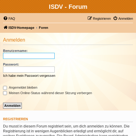
ISDV - Forum
FAQ
Registrieren
Anmelden
ISDV-Homepage
Foren
Anmelden
Benutzername:
Passwort:
Ich habe mein Passwort vergessen
Angemeldet bleiben
Meinen Online-Status während dieser Sitzung verbergen
REGISTRIEREN
Du musst in diesem Forum registriert sein, um dich anmelden zu können. Die
Registrierung ist in wenigen Augenblicken erledigt und ermöglicht dir, auf
weitere Funktionen zuzugreifen. Die Board-Administration kann registrierten