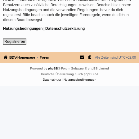
Benutzern auch zusätzliche Berechtigungen zuweisen. Beachte bitte unsere
Nutzungsbedingungen und die verwandten Regelungen, bevor du dich
registrierst. Bitte beachte auch die jeweiligen Forenregeln, wenn du dich in
diesem Board bewegst.
Nutzungsbedingungen
|
Datenschutzerklärung
Registrieren
ISDV-Homepage
Foren
Alle Zeiten sind
UTC+02:00
Powered by
phpBB
® Forum Software © phpBB Limited
Deutsche Übersetzung durch
phpBB.de
Datenschutz
|
Nutzungsbedingungen