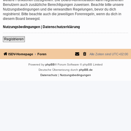
Benutzern auch zusätzliche Berechtigungen zuweisen. Beachte bitte unsere
Nutzungsbedingungen und die verwandten Regelungen, bevor du dich
registrierst. Bitte beachte auch die jeweiligen Forenregeln, wenn du dich in
diesem Board bewegst.
Nutzungsbedingungen
|
Datenschutzerklärung
Registrieren
ISDV-Homepage
Foren
Alle Zeiten sind
UTC+02:00
Powered by
phpBB
® Forum Software © phpBB Limited
Deutsche Übersetzung durch
phpBB.de
Datenschutz
|
Nutzungsbedingungen