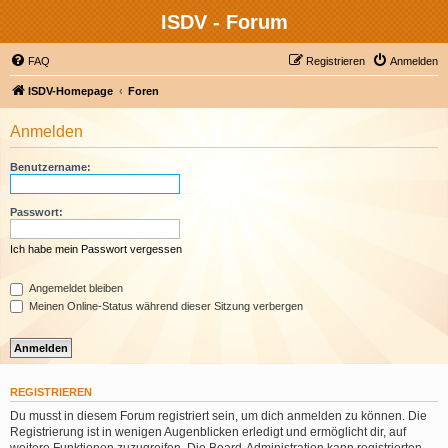
ISDV - Forum
FAQ
Registrieren
Anmelden
ISDV-Homepage
Foren
Anmelden
Benutzername:
Passwort:
Ich habe mein Passwort vergessen
Angemeldet bleiben
Meinen Online-Status während dieser Sitzung verbergen
REGISTRIEREN
Du musst in diesem Forum registriert sein, um dich anmelden zu können. Die
Registrierung ist in wenigen Augenblicken erledigt und ermöglicht dir, auf
weitere Funktionen zuzugreifen. Die Board-Administration kann registrierten