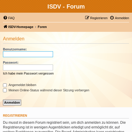
ISDV - Forum
FAQ
Registrieren
Anmelden
ISDV-Homepage
Foren
Anmelden
Benutzername:
Passwort:
Ich habe mein Passwort vergessen
Angemeldet bleiben
Meinen Online-Status während dieser Sitzung verbergen
REGISTRIEREN
Du musst in diesem Forum registriert sein, um dich anmelden zu können. Die
Registrierung ist in wenigen Augenblicken erledigt und ermöglicht dir, auf
weitere Funktionen zuzugreifen. Die Board-Administration kann registrierten