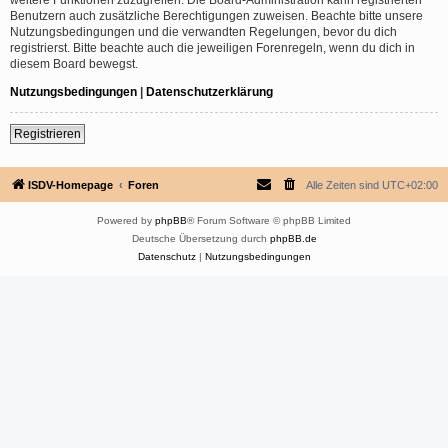
Benutzern auch zusätzliche Berechtigungen zuweisen. Beachte bitte unsere
Nutzungsbedingungen und die verwandten Regelungen, bevor du dich
registrierst. Bitte beachte auch die jeweiligen Forenregeln, wenn du dich in
diesem Board bewegst.
Nutzungsbedingungen
|
Datenschutzerklärung
Registrieren
ISDV-Homepage
Foren
Alle Zeiten sind
UTC+02:00
Powered by
phpBB
® Forum Software © phpBB Limited
Deutsche Übersetzung durch
phpBB.de
Datenschutz
|
Nutzungsbedingungen