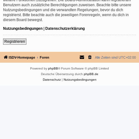
Benutzern auch zusätzliche Berechtigungen zuweisen. Beachte bitte unsere
Nutzungsbedingungen und die verwandten Regelungen, bevor du dich
registrierst. Bitte beachte auch die jeweiligen Forenregeln, wenn du dich in
diesem Board bewegst.
Nutzungsbedingungen
|
Datenschutzerklärung
Registrieren
ISDV-Homepage
Foren
Alle Zeiten sind
UTC+02:00
Powered by
phpBB
® Forum Software © phpBB Limited
Deutsche Übersetzung durch
phpBB.de
Datenschutz
|
Nutzungsbedingungen