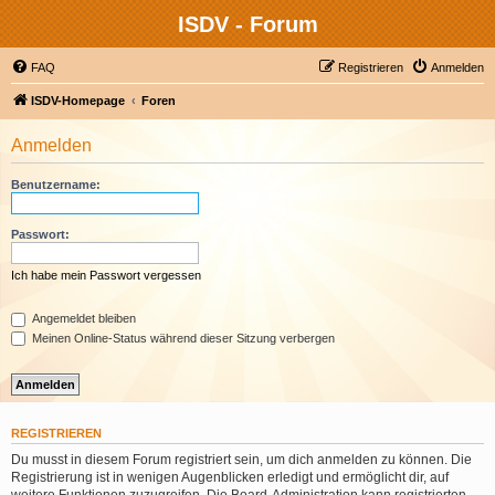
ISDV - Forum
FAQ
Registrieren
Anmelden
ISDV-Homepage
Foren
Anmelden
Benutzername:
Passwort:
Ich habe mein Passwort vergessen
Angemeldet bleiben
Meinen Online-Status während dieser Sitzung verbergen
REGISTRIEREN
Du musst in diesem Forum registriert sein, um dich anmelden zu können. Die
Registrierung ist in wenigen Augenblicken erledigt und ermöglicht dir, auf
weitere Funktionen zuzugreifen. Die Board-Administration kann registrierten