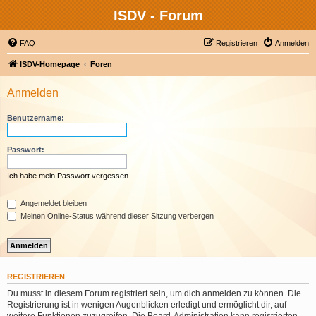
ISDV - Forum
FAQ
Registrieren
Anmelden
ISDV-Homepage
Foren
Anmelden
Benutzername:
Passwort:
Ich habe mein Passwort vergessen
Angemeldet bleiben
Meinen Online-Status während dieser Sitzung verbergen
REGISTRIEREN
Du musst in diesem Forum registriert sein, um dich anmelden zu können. Die
Registrierung ist in wenigen Augenblicken erledigt und ermöglicht dir, auf
weitere Funktionen zuzugreifen. Die Board-Administration kann registrierten