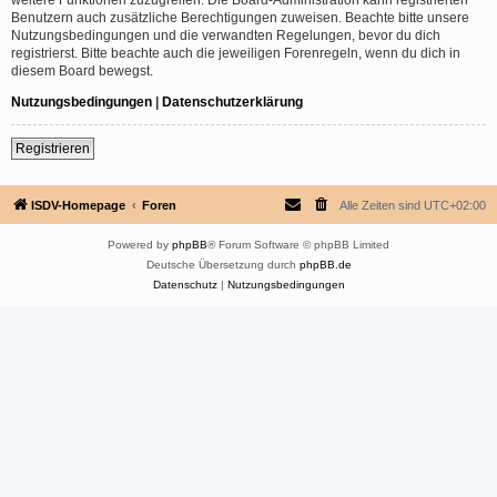
Benutzern auch zusätzliche Berechtigungen zuweisen. Beachte bitte unsere
Nutzungsbedingungen und die verwandten Regelungen, bevor du dich
registrierst. Bitte beachte auch die jeweiligen Forenregeln, wenn du dich in
diesem Board bewegst.
Nutzungsbedingungen
|
Datenschutzerklärung
Registrieren
ISDV-Homepage
Foren
Alle Zeiten sind
UTC+02:00
Powered by
phpBB
® Forum Software © phpBB Limited
Deutsche Übersetzung durch
phpBB.de
Datenschutz
|
Nutzungsbedingungen