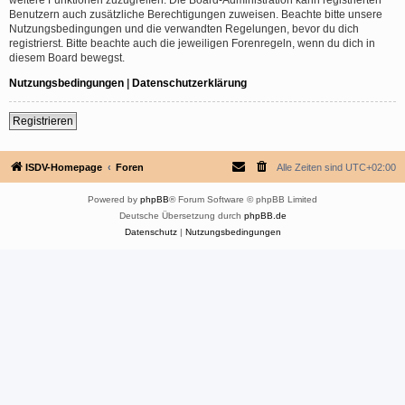
Benutzern auch zusätzliche Berechtigungen zuweisen. Beachte bitte unsere
Nutzungsbedingungen und die verwandten Regelungen, bevor du dich
registrierst. Bitte beachte auch die jeweiligen Forenregeln, wenn du dich in
diesem Board bewegst.
Nutzungsbedingungen
|
Datenschutzerklärung
Registrieren
ISDV-Homepage
Foren
Alle Zeiten sind
UTC+02:00
Powered by
phpBB
® Forum Software © phpBB Limited
Deutsche Übersetzung durch
phpBB.de
Datenschutz
|
Nutzungsbedingungen