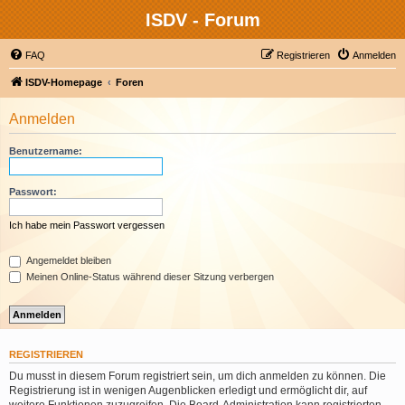
ISDV - Forum
FAQ
Registrieren
Anmelden
ISDV-Homepage
Foren
Anmelden
Benutzername:
Passwort:
Ich habe mein Passwort vergessen
Angemeldet bleiben
Meinen Online-Status während dieser Sitzung verbergen
REGISTRIEREN
Du musst in diesem Forum registriert sein, um dich anmelden zu können. Die
Registrierung ist in wenigen Augenblicken erledigt und ermöglicht dir, auf
weitere Funktionen zuzugreifen. Die Board-Administration kann registrierten