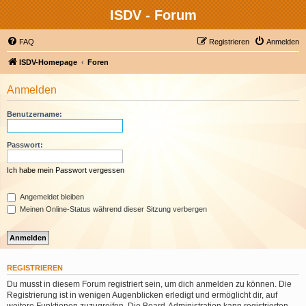
ISDV - Forum
FAQ
Registrieren
Anmelden
ISDV-Homepage
Foren
Anmelden
Benutzername:
Passwort:
Ich habe mein Passwort vergessen
Angemeldet bleiben
Meinen Online-Status während dieser Sitzung verbergen
REGISTRIEREN
Du musst in diesem Forum registriert sein, um dich anmelden zu können. Die
Registrierung ist in wenigen Augenblicken erledigt und ermöglicht dir, auf
weitere Funktionen zuzugreifen. Die Board-Administration kann registrierten