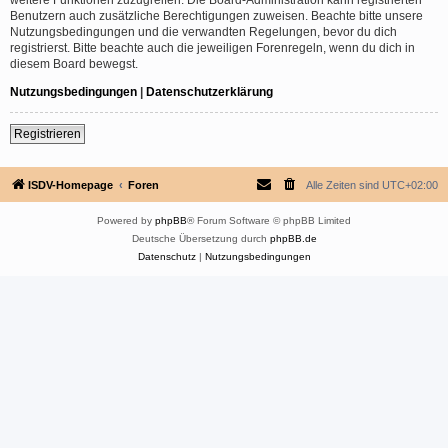
Benutzern auch zusätzliche Berechtigungen zuweisen. Beachte bitte unsere
Nutzungsbedingungen und die verwandten Regelungen, bevor du dich
registrierst. Bitte beachte auch die jeweiligen Forenregeln, wenn du dich in
diesem Board bewegst.
Nutzungsbedingungen
|
Datenschutzerklärung
Registrieren
ISDV-Homepage
Foren
Alle Zeiten sind
UTC+02:00
Powered by
phpBB
® Forum Software © phpBB Limited
Deutsche Übersetzung durch
phpBB.de
Datenschutz
|
Nutzungsbedingungen