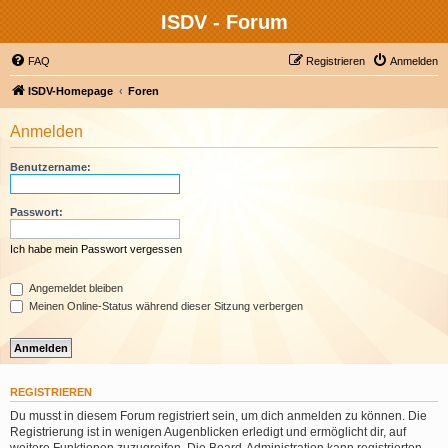
ISDV - Forum
FAQ
Registrieren
Anmelden
ISDV-Homepage
Foren
Anmelden
Benutzername:
Passwort:
Ich habe mein Passwort vergessen
Angemeldet bleiben
Meinen Online-Status während dieser Sitzung verbergen
REGISTRIEREN
Du musst in diesem Forum registriert sein, um dich anmelden zu können. Die
Registrierung ist in wenigen Augenblicken erledigt und ermöglicht dir, auf
weitere Funktionen zuzugreifen. Die Board-Administration kann registrierten