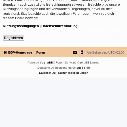
Benutzern auch zusätzliche Berechtigungen zuweisen. Beachte bitte unsere
Nutzungsbedingungen und die verwandten Regelungen, bevor du dich
registrierst. Bitte beachte auch die jeweiligen Forenregeln, wenn du dich in
diesem Board bewegst.
Nutzungsbedingungen
|
Datenschutzerklärung
Registrieren
ISDV-Homepage
Foren
Alle Zeiten sind
UTC+02:00
Powered by
phpBB
® Forum Software © phpBB Limited
Deutsche Übersetzung durch
phpBB.de
Datenschutz
|
Nutzungsbedingungen