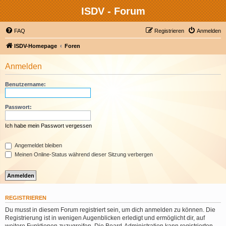
ISDV - Forum
FAQ
Registrieren
Anmelden
ISDV-Homepage
Foren
Anmelden
Benutzername:
Passwort:
Ich habe mein Passwort vergessen
Angemeldet bleiben
Meinen Online-Status während dieser Sitzung verbergen
REGISTRIEREN
Du musst in diesem Forum registriert sein, um dich anmelden zu können. Die
Registrierung ist in wenigen Augenblicken erledigt und ermöglicht dir, auf
weitere Funktionen zuzugreifen. Die Board-Administration kann registrierten