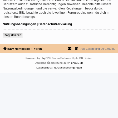
Benutzern auch zusätzliche Berechtigungen zuweisen. Beachte bitte unsere
Nutzungsbedingungen und die verwandten Regelungen, bevor du dich
registrierst. Bitte beachte auch die jeweiligen Forenregeln, wenn du dich in
diesem Board bewegst.
Nutzungsbedingungen
|
Datenschutzerklärung
Registrieren
ISDV-Homepage
Foren
Alle Zeiten sind
UTC+02:00
Powered by
phpBB
® Forum Software © phpBB Limited
Deutsche Übersetzung durch
phpBB.de
Datenschutz
|
Nutzungsbedingungen