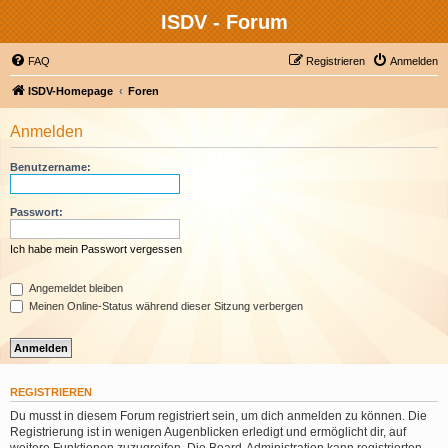
ISDV - Forum
FAQ
Registrieren
Anmelden
ISDV-Homepage
Foren
Anmelden
Benutzername:
Passwort:
Ich habe mein Passwort vergessen
Angemeldet bleiben
Meinen Online-Status während dieser Sitzung verbergen
REGISTRIEREN
Du musst in diesem Forum registriert sein, um dich anmelden zu können. Die
Registrierung ist in wenigen Augenblicken erledigt und ermöglicht dir, auf
weitere Funktionen zuzugreifen. Die Board-Administration kann registrierten