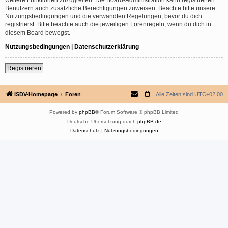
Benutzern auch zusätzliche Berechtigungen zuweisen. Beachte bitte unsere
Nutzungsbedingungen und die verwandten Regelungen, bevor du dich
registrierst. Bitte beachte auch die jeweiligen Forenregeln, wenn du dich in
diesem Board bewegst.
Nutzungsbedingungen
|
Datenschutzerklärung
Registrieren
ISDV-Homepage
Foren
Alle Zeiten sind
UTC+02:00
Powered by
phpBB
® Forum Software © phpBB Limited
Deutsche Übersetzung durch
phpBB.de
Datenschutz
|
Nutzungsbedingungen