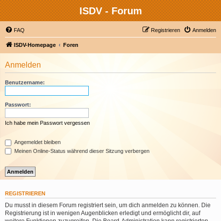
ISDV - Forum
FAQ
Registrieren
Anmelden
ISDV-Homepage
Foren
Anmelden
Benutzername:
Passwort:
Ich habe mein Passwort vergessen
Angemeldet bleiben
Meinen Online-Status während dieser Sitzung verbergen
REGISTRIEREN
Du musst in diesem Forum registriert sein, um dich anmelden zu können. Die
Registrierung ist in wenigen Augenblicken erledigt und ermöglicht dir, auf
weitere Funktionen zuzugreifen. Die Board-Administration kann registrierten