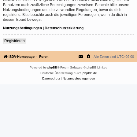
Benutzern auch zusätzliche Berechtigungen zuweisen. Beachte bitte unsere
Nutzungsbedingungen und die verwandten Regelungen, bevor du dich
registrierst. Bitte beachte auch die jeweiligen Forenregeln, wenn du dich in
diesem Board bewegst.
Nutzungsbedingungen
|
Datenschutzerklärung
Registrieren
ISDV-Homepage
Foren
Alle Zeiten sind
UTC+02:00
Powered by
phpBB
® Forum Software © phpBB Limited
Deutsche Übersetzung durch
phpBB.de
Datenschutz
|
Nutzungsbedingungen