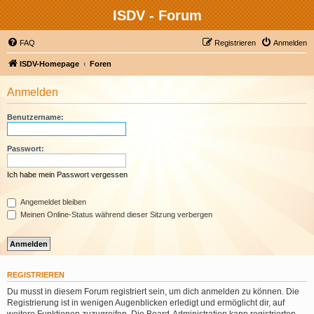
ISDV - Forum
FAQ
Registrieren
Anmelden
ISDV-Homepage
Foren
Anmelden
Benutzername:
Passwort:
Ich habe mein Passwort vergessen
Angemeldet bleiben
Meinen Online-Status während dieser Sitzung verbergen
REGISTRIEREN
Du musst in diesem Forum registriert sein, um dich anmelden zu können. Die
Registrierung ist in wenigen Augenblicken erledigt und ermöglicht dir, auf
weitere Funktionen zuzugreifen. Die Board-Administration kann registrierten