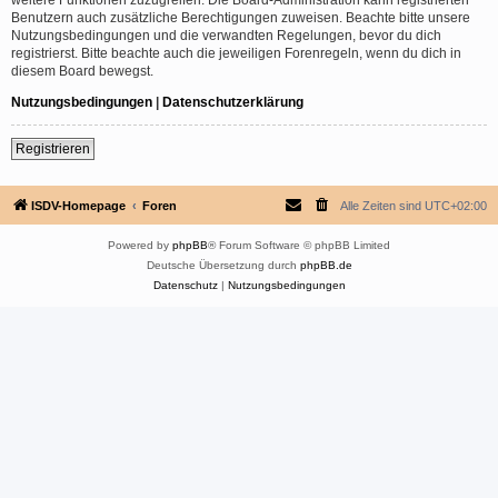
Benutzern auch zusätzliche Berechtigungen zuweisen. Beachte bitte unsere
Nutzungsbedingungen und die verwandten Regelungen, bevor du dich
registrierst. Bitte beachte auch die jeweiligen Forenregeln, wenn du dich in
diesem Board bewegst.
Nutzungsbedingungen
|
Datenschutzerklärung
Registrieren
ISDV-Homepage
Foren
Alle Zeiten sind
UTC+02:00
Powered by
phpBB
® Forum Software © phpBB Limited
Deutsche Übersetzung durch
phpBB.de
Datenschutz
|
Nutzungsbedingungen