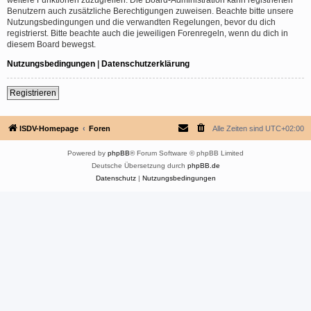
Benutzern auch zusätzliche Berechtigungen zuweisen. Beachte bitte unsere
Nutzungsbedingungen und die verwandten Regelungen, bevor du dich
registrierst. Bitte beachte auch die jeweiligen Forenregeln, wenn du dich in
diesem Board bewegst.
Nutzungsbedingungen
|
Datenschutzerklärung
Registrieren
ISDV-Homepage
Foren
Alle Zeiten sind
UTC+02:00
Powered by
phpBB
® Forum Software © phpBB Limited
Deutsche Übersetzung durch
phpBB.de
Datenschutz
|
Nutzungsbedingungen