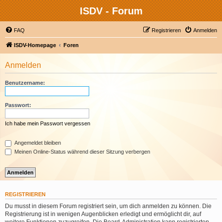
ISDV - Forum
FAQ
Registrieren
Anmelden
ISDV-Homepage
Foren
Anmelden
Benutzername:
Passwort:
Ich habe mein Passwort vergessen
Angemeldet bleiben
Meinen Online-Status während dieser Sitzung verbergen
REGISTRIEREN
Du musst in diesem Forum registriert sein, um dich anmelden zu können. Die
Registrierung ist in wenigen Augenblicken erledigt und ermöglicht dir, auf
weitere Funktionen zuzugreifen. Die Board-Administration kann registrierten