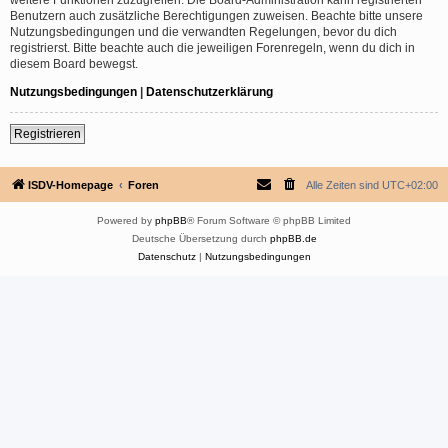
Benutzern auch zusätzliche Berechtigungen zuweisen. Beachte bitte unsere
Nutzungsbedingungen und die verwandten Regelungen, bevor du dich
registrierst. Bitte beachte auch die jeweiligen Forenregeln, wenn du dich in
diesem Board bewegst.
Nutzungsbedingungen
|
Datenschutzerklärung
Registrieren
ISDV-Homepage
Foren
Alle Zeiten sind
UTC+02:00
Powered by
phpBB
® Forum Software © phpBB Limited
Deutsche Übersetzung durch
phpBB.de
Datenschutz
|
Nutzungsbedingungen