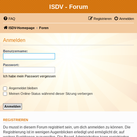
ISDV - Forum
FAQ
Registrieren
Anmelden
ISDV-Homepage
Foren
Anmelden
Benutzername:
Passwort:
Ich habe mein Passwort vergessen
Angemeldet bleiben
Meinen Online-Status während dieser Sitzung verbergen
REGISTRIEREN
Du musst in diesem Forum registriert sein, um dich anmelden zu können. Die
Registrierung ist in wenigen Augenblicken erledigt und ermöglicht dir, auf
weitere Funktionen zuzugreifen. Die Board-Administration kann registrierten