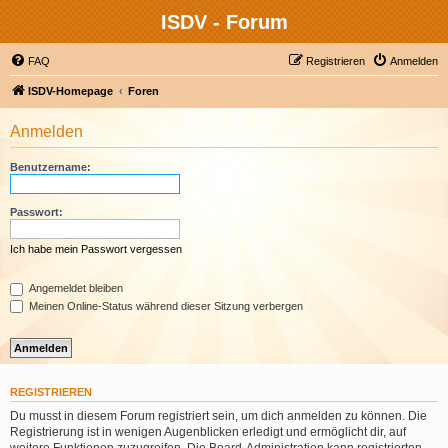
ISDV - Forum
FAQ
Registrieren
Anmelden
ISDV-Homepage
Foren
Anmelden
Benutzername:
Passwort:
Ich habe mein Passwort vergessen
Angemeldet bleiben
Meinen Online-Status während dieser Sitzung verbergen
REGISTRIEREN
Du musst in diesem Forum registriert sein, um dich anmelden zu können. Die
Registrierung ist in wenigen Augenblicken erledigt und ermöglicht dir, auf
weitere Funktionen zuzugreifen. Die Board-Administration kann registrierten