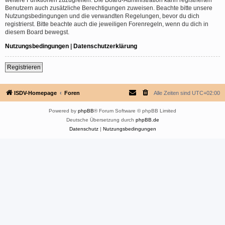
Benutzern auch zusätzliche Berechtigungen zuweisen. Beachte bitte unsere
Nutzungsbedingungen und die verwandten Regelungen, bevor du dich
registrierst. Bitte beachte auch die jeweiligen Forenregeln, wenn du dich in
diesem Board bewegst.
Nutzungsbedingungen
|
Datenschutzerklärung
Registrieren
ISDV-Homepage
Foren
Alle Zeiten sind
UTC+02:00
Powered by
phpBB
® Forum Software © phpBB Limited
Deutsche Übersetzung durch
phpBB.de
Datenschutz
|
Nutzungsbedingungen