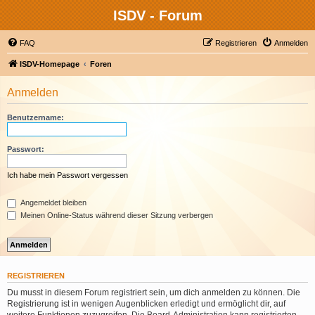
ISDV - Forum
FAQ
Registrieren
Anmelden
ISDV-Homepage
Foren
Anmelden
Benutzername:
Passwort:
Ich habe mein Passwort vergessen
Angemeldet bleiben
Meinen Online-Status während dieser Sitzung verbergen
REGISTRIEREN
Du musst in diesem Forum registriert sein, um dich anmelden zu können. Die
Registrierung ist in wenigen Augenblicken erledigt und ermöglicht dir, auf
weitere Funktionen zuzugreifen. Die Board-Administration kann registrierten