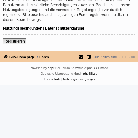
Benutzern auch zusätzliche Berechtigungen zuweisen. Beachte bitte unsere
Nutzungsbedingungen und die verwandten Regelungen, bevor du dich
registrierst. Bitte beachte auch die jeweiligen Forenregeln, wenn du dich in
diesem Board bewegst.
Nutzungsbedingungen
|
Datenschutzerklärung
Registrieren
ISDV-Homepage
Foren
Alle Zeiten sind
UTC+02:00
Powered by
phpBB
® Forum Software © phpBB Limited
Deutsche Übersetzung durch
phpBB.de
Datenschutz
|
Nutzungsbedingungen