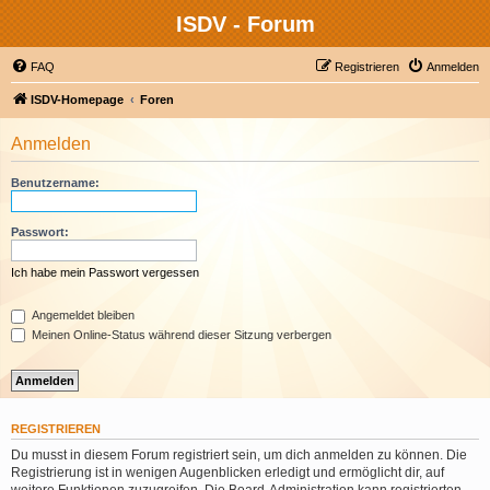
ISDV - Forum
FAQ
Registrieren
Anmelden
ISDV-Homepage
Foren
Anmelden
Benutzername:
Passwort:
Ich habe mein Passwort vergessen
Angemeldet bleiben
Meinen Online-Status während dieser Sitzung verbergen
REGISTRIEREN
Du musst in diesem Forum registriert sein, um dich anmelden zu können. Die
Registrierung ist in wenigen Augenblicken erledigt und ermöglicht dir, auf
weitere Funktionen zuzugreifen. Die Board-Administration kann registrierten