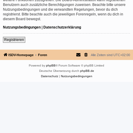
Benutzern auch zusätzliche Berechtigungen zuweisen. Beachte bitte unsere
Nutzungsbedingungen und die verwandten Regelungen, bevor du dich
registrierst. Bitte beachte auch die jeweiligen Forenregeln, wenn du dich in
diesem Board bewegst.
Nutzungsbedingungen
|
Datenschutzerklärung
Registrieren
ISDV-Homepage
Foren
Alle Zeiten sind
UTC+02:00
Powered by
phpBB
® Forum Software © phpBB Limited
Deutsche Übersetzung durch
phpBB.de
Datenschutz
|
Nutzungsbedingungen