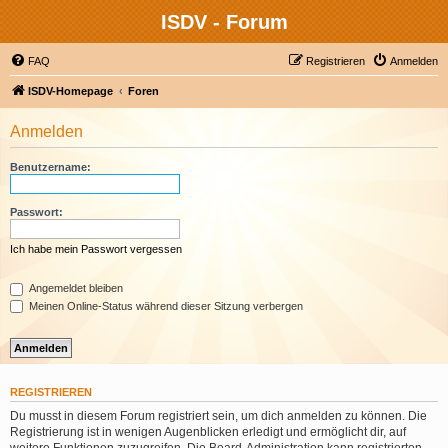
ISDV - Forum
FAQ
Registrieren
Anmelden
ISDV-Homepage
Foren
Anmelden
Benutzername:
Passwort:
Ich habe mein Passwort vergessen
Angemeldet bleiben
Meinen Online-Status während dieser Sitzung verbergen
REGISTRIEREN
Du musst in diesem Forum registriert sein, um dich anmelden zu können. Die
Registrierung ist in wenigen Augenblicken erledigt und ermöglicht dir, auf
weitere Funktionen zuzugreifen. Die Board-Administration kann registrierten