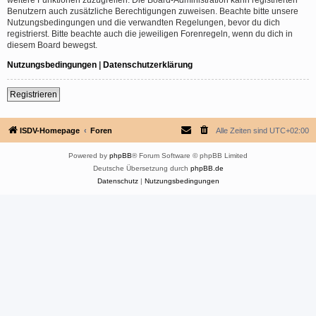
Benutzern auch zusätzliche Berechtigungen zuweisen. Beachte bitte unsere
Nutzungsbedingungen und die verwandten Regelungen, bevor du dich
registrierst. Bitte beachte auch die jeweiligen Forenregeln, wenn du dich in
diesem Board bewegst.
Nutzungsbedingungen
|
Datenschutzerklärung
Registrieren
ISDV-Homepage
Foren
Alle Zeiten sind
UTC+02:00
Powered by
phpBB
® Forum Software © phpBB Limited
Deutsche Übersetzung durch
phpBB.de
Datenschutz
|
Nutzungsbedingungen