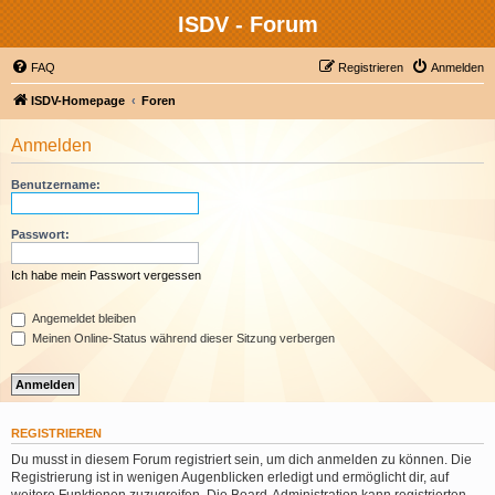
ISDV - Forum
FAQ
Registrieren
Anmelden
ISDV-Homepage
Foren
Anmelden
Benutzername:
Passwort:
Ich habe mein Passwort vergessen
Angemeldet bleiben
Meinen Online-Status während dieser Sitzung verbergen
REGISTRIEREN
Du musst in diesem Forum registriert sein, um dich anmelden zu können. Die
Registrierung ist in wenigen Augenblicken erledigt und ermöglicht dir, auf
weitere Funktionen zuzugreifen. Die Board-Administration kann registrierten