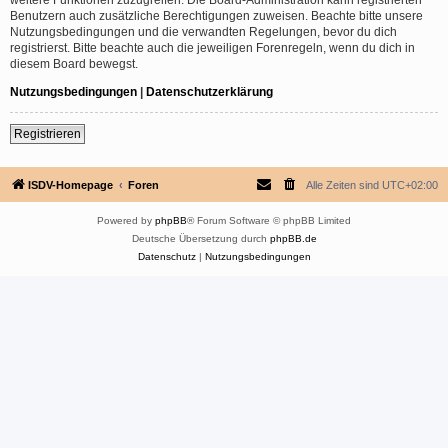
Benutzern auch zusätzliche Berechtigungen zuweisen. Beachte bitte unsere
Nutzungsbedingungen und die verwandten Regelungen, bevor du dich
registrierst. Bitte beachte auch die jeweiligen Forenregeln, wenn du dich in
diesem Board bewegst.
Nutzungsbedingungen
|
Datenschutzerklärung
Registrieren
ISDV-Homepage
Foren
Alle Zeiten sind
UTC+02:00
Powered by
phpBB
® Forum Software © phpBB Limited
Deutsche Übersetzung durch
phpBB.de
Datenschutz
|
Nutzungsbedingungen