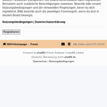
Benutzern auch zusätzliche Berechtigungen zuweisen. Beachte bitte unsere
Nutzungsbedingungen und die verwandten Regelungen, bevor du dich
registrierst. Bitte beachte auch die jeweiligen Forenregeln, wenn du dich in
diesem Board bewegst.
Nutzungsbedingungen
|
Datenschutzerklärung
Registrieren
ISDV-Homepage
Foren
Alle Zeiten sind
UTC+02:00
Powered by
phpBB
® Forum Software © phpBB Limited
Deutsche Übersetzung durch
phpBB.de
Datenschutz
|
Nutzungsbedingungen