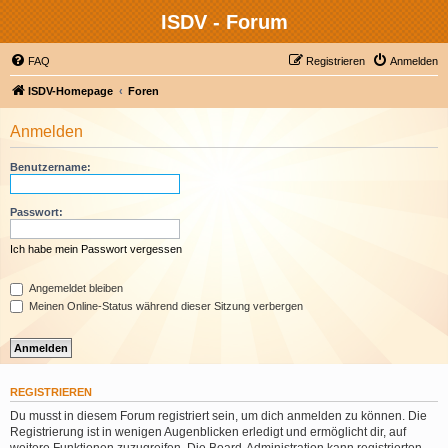
ISDV - Forum
FAQ
Registrieren
Anmelden
ISDV-Homepage
Foren
Anmelden
Benutzername:
Passwort:
Ich habe mein Passwort vergessen
Angemeldet bleiben
Meinen Online-Status während dieser Sitzung verbergen
REGISTRIEREN
Du musst in diesem Forum registriert sein, um dich anmelden zu können. Die
Registrierung ist in wenigen Augenblicken erledigt und ermöglicht dir, auf
weitere Funktionen zuzugreifen. Die Board-Administration kann registrierten