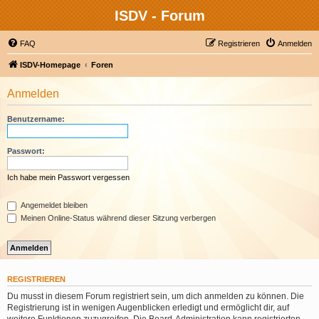
ISDV - Forum
FAQ
Registrieren
Anmelden
ISDV-Homepage
Foren
Anmelden
Benutzername:
Passwort:
Ich habe mein Passwort vergessen
Angemeldet bleiben
Meinen Online-Status während dieser Sitzung verbergen
REGISTRIEREN
Du musst in diesem Forum registriert sein, um dich anmelden zu können. Die
Registrierung ist in wenigen Augenblicken erledigt und ermöglicht dir, auf
weitere Funktionen zuzugreifen. Die Board-Administration kann registrierten