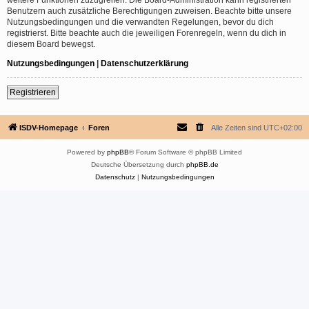
Benutzern auch zusätzliche Berechtigungen zuweisen. Beachte bitte unsere
Nutzungsbedingungen und die verwandten Regelungen, bevor du dich
registrierst. Bitte beachte auch die jeweiligen Forenregeln, wenn du dich in
diesem Board bewegst.
Nutzungsbedingungen
|
Datenschutzerklärung
Registrieren
ISDV-Homepage
Foren
Alle Zeiten sind
UTC+02:00
Powered by
phpBB
® Forum Software © phpBB Limited
Deutsche Übersetzung durch
phpBB.de
Datenschutz
|
Nutzungsbedingungen