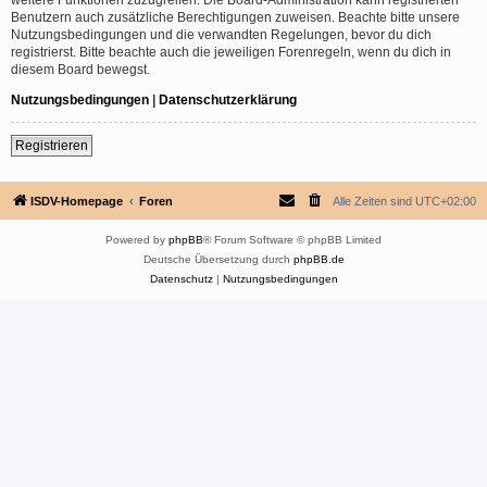
Benutzern auch zusätzliche Berechtigungen zuweisen. Beachte bitte unsere
Nutzungsbedingungen und die verwandten Regelungen, bevor du dich
registrierst. Bitte beachte auch die jeweiligen Forenregeln, wenn du dich in
diesem Board bewegst.
Nutzungsbedingungen
|
Datenschutzerklärung
Registrieren
ISDV-Homepage
Foren
Alle Zeiten sind
UTC+02:00
Powered by
phpBB
® Forum Software © phpBB Limited
Deutsche Übersetzung durch
phpBB.de
Datenschutz
|
Nutzungsbedingungen