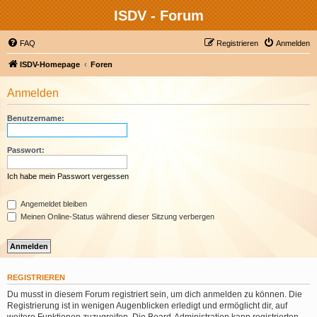
ISDV - Forum
FAQ
Registrieren
Anmelden
ISDV-Homepage
Foren
Anmelden
Benutzername:
Passwort:
Ich habe mein Passwort vergessen
Angemeldet bleiben
Meinen Online-Status während dieser Sitzung verbergen
REGISTRIEREN
Du musst in diesem Forum registriert sein, um dich anmelden zu können. Die
Registrierung ist in wenigen Augenblicken erledigt und ermöglicht dir, auf
weitere Funktionen zuzugreifen. Die Board-Administration kann registrierten