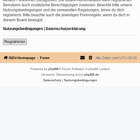
Benutzern auch zusätzliche Berechtigungen zuweisen. Beachte bitte unsere
Nutzungsbedingungen und die verwandten Regelungen, bevor du dich
registrierst. Bitte beachte auch die jeweiligen Forenregeln, wenn du dich in
diesem Board bewegst.
Nutzungsbedingungen
|
Datenschutzerklärung
Registrieren
ISDV-Homepage
Foren
Alle Zeiten sind
UTC+02:00
Powered by
phpBB
® Forum Software © phpBB Limited
Deutsche Übersetzung durch
phpBB.de
Datenschutz
|
Nutzungsbedingungen