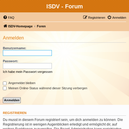
ISDV - Forum
FAQ
Registrieren
Anmelden
ISDV-Homepage
Foren
Anmelden
Benutzername:
Passwort:
Ich habe mein Passwort vergessen
Angemeldet bleiben
Meinen Online-Status während dieser Sitzung verbergen
REGISTRIEREN
Du musst in diesem Forum registriert sein, um dich anmelden zu können. Die
Registrierung ist in wenigen Augenblicken erledigt und ermöglicht dir, auf
weitere Funktionen zuzugreifen. Die Board-Administration kann registrierten