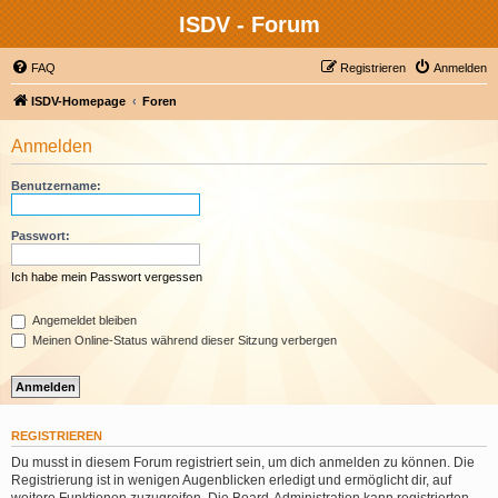
ISDV - Forum
FAQ
Registrieren
Anmelden
ISDV-Homepage
Foren
Anmelden
Benutzername:
Passwort:
Ich habe mein Passwort vergessen
Angemeldet bleiben
Meinen Online-Status während dieser Sitzung verbergen
REGISTRIEREN
Du musst in diesem Forum registriert sein, um dich anmelden zu können. Die
Registrierung ist in wenigen Augenblicken erledigt und ermöglicht dir, auf
weitere Funktionen zuzugreifen. Die Board-Administration kann registrierten