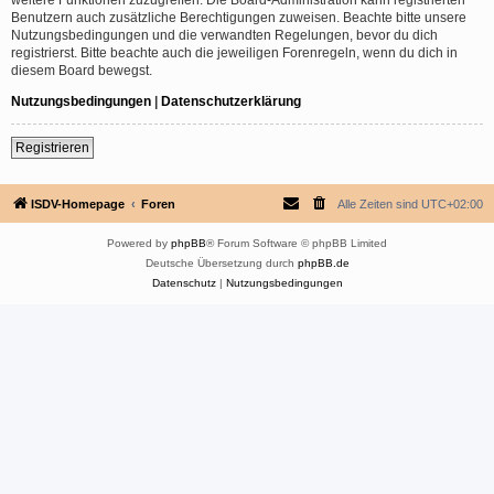
Benutzern auch zusätzliche Berechtigungen zuweisen. Beachte bitte unsere
Nutzungsbedingungen und die verwandten Regelungen, bevor du dich
registrierst. Bitte beachte auch die jeweiligen Forenregeln, wenn du dich in
diesem Board bewegst.
Nutzungsbedingungen
|
Datenschutzerklärung
Registrieren
ISDV-Homepage
Foren
Alle Zeiten sind
UTC+02:00
Powered by
phpBB
® Forum Software © phpBB Limited
Deutsche Übersetzung durch
phpBB.de
Datenschutz
|
Nutzungsbedingungen