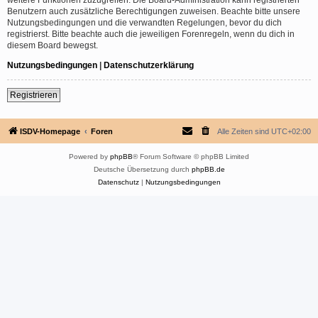
Benutzern auch zusätzliche Berechtigungen zuweisen. Beachte bitte unsere
Nutzungsbedingungen und die verwandten Regelungen, bevor du dich
registrierst. Bitte beachte auch die jeweiligen Forenregeln, wenn du dich in
diesem Board bewegst.
Nutzungsbedingungen
|
Datenschutzerklärung
Registrieren
ISDV-Homepage
Foren
Alle Zeiten sind
UTC+02:00
Powered by
phpBB
® Forum Software © phpBB Limited
Deutsche Übersetzung durch
phpBB.de
Datenschutz
|
Nutzungsbedingungen