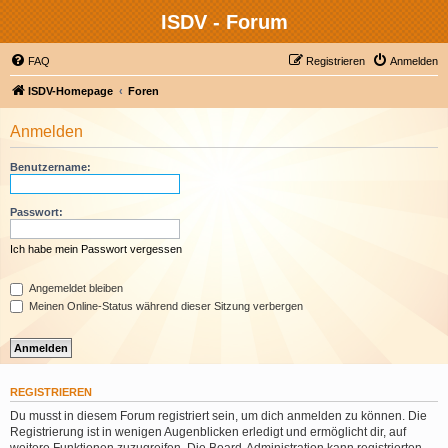
ISDV - Forum
FAQ
Registrieren
Anmelden
ISDV-Homepage
Foren
Anmelden
Benutzername:
Passwort:
Ich habe mein Passwort vergessen
Angemeldet bleiben
Meinen Online-Status während dieser Sitzung verbergen
REGISTRIEREN
Du musst in diesem Forum registriert sein, um dich anmelden zu können. Die
Registrierung ist in wenigen Augenblicken erledigt und ermöglicht dir, auf
weitere Funktionen zuzugreifen. Die Board-Administration kann registrierten