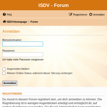
ISDV - Forum
FAQ
Registrieren
Anmelden
ISDV-Homepage
Foren
Anmelden
Benutzername:
Passwort:
Ich habe mein Passwort vergessen
Angemeldet bleiben
Meinen Online-Status während dieser Sitzung verbergen
REGISTRIEREN
Du musst in diesem Forum registriert sein, um dich anmelden zu können. Die
Registrierung ist in wenigen Augenblicken erledigt und ermöglicht dir, auf
weitere Funktionen zuzugreifen. Die Board-Administration kann registrierten