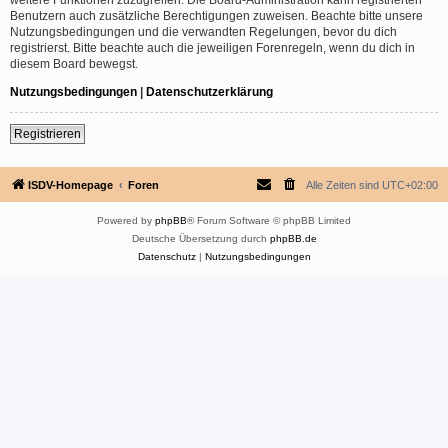
Benutzern auch zusätzliche Berechtigungen zuweisen. Beachte bitte unsere
Nutzungsbedingungen und die verwandten Regelungen, bevor du dich
registrierst. Bitte beachte auch die jeweiligen Forenregeln, wenn du dich in
diesem Board bewegst.
Nutzungsbedingungen
|
Datenschutzerklärung
Registrieren
ISDV-Homepage
Foren
Alle Zeiten sind
UTC+02:00
Powered by
phpBB
® Forum Software © phpBB Limited
Deutsche Übersetzung durch
phpBB.de
Datenschutz
|
Nutzungsbedingungen