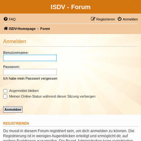
ISDV - Forum
FAQ
Registrieren
Anmelden
ISDV-Homepage
Foren
Anmelden
Benutzername:
Passwort:
Ich habe mein Passwort vergessen
Angemeldet bleiben
Meinen Online-Status während dieser Sitzung verbergen
REGISTRIEREN
Du musst in diesem Forum registriert sein, um dich anmelden zu können. Die
Registrierung ist in wenigen Augenblicken erledigt und ermöglicht dir, auf
weitere Funktionen zuzugreifen. Die Board-Administration kann registrierten