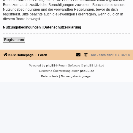
Benutzern auch zusätzliche Berechtigungen zuweisen. Beachte bitte unsere
Nutzungsbedingungen und die verwandten Regelungen, bevor du dich
registrierst. Bitte beachte auch die jeweiligen Forenregeln, wenn du dich in
diesem Board bewegst.
Nutzungsbedingungen
|
Datenschutzerklärung
Registrieren
ISDV-Homepage
Foren
Alle Zeiten sind
UTC+02:00
Powered by
phpBB
® Forum Software © phpBB Limited
Deutsche Übersetzung durch
phpBB.de
Datenschutz
|
Nutzungsbedingungen