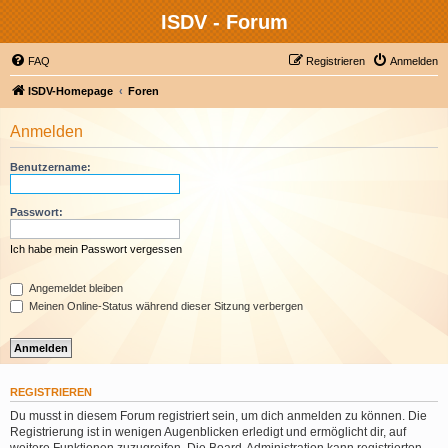
ISDV - Forum
FAQ
Registrieren
Anmelden
ISDV-Homepage
Foren
Anmelden
Benutzername:
Passwort:
Ich habe mein Passwort vergessen
Angemeldet bleiben
Meinen Online-Status während dieser Sitzung verbergen
REGISTRIEREN
Du musst in diesem Forum registriert sein, um dich anmelden zu können. Die
Registrierung ist in wenigen Augenblicken erledigt und ermöglicht dir, auf
weitere Funktionen zuzugreifen. Die Board-Administration kann registrierten