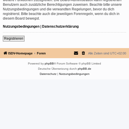
Benutzern auch zusätzliche Berechtigungen zuweisen. Beachte bitte unsere
Nutzungsbedingungen und die verwandten Regelungen, bevor du dich
registrierst. Bitte beachte auch die jeweiligen Forenregeln, wenn du dich in
diesem Board bewegst.
Nutzungsbedingungen
|
Datenschutzerklärung
Registrieren
ISDV-Homepage
Foren
Alle Zeiten sind
UTC+02:00
Powered by
phpBB
® Forum Software © phpBB Limited
Deutsche Übersetzung durch
phpBB.de
Datenschutz
|
Nutzungsbedingungen