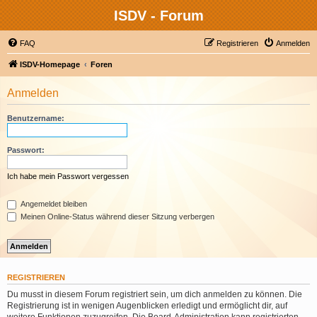
ISDV - Forum
FAQ
Registrieren
Anmelden
ISDV-Homepage
Foren
Anmelden
Benutzername:
Passwort:
Ich habe mein Passwort vergessen
Angemeldet bleiben
Meinen Online-Status während dieser Sitzung verbergen
REGISTRIEREN
Du musst in diesem Forum registriert sein, um dich anmelden zu können. Die
Registrierung ist in wenigen Augenblicken erledigt und ermöglicht dir, auf
weitere Funktionen zuzugreifen. Die Board-Administration kann registrierten