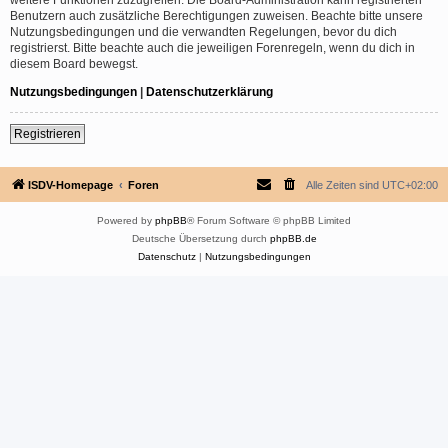
Benutzern auch zusätzliche Berechtigungen zuweisen. Beachte bitte unsere
Nutzungsbedingungen und die verwandten Regelungen, bevor du dich
registrierst. Bitte beachte auch die jeweiligen Forenregeln, wenn du dich in
diesem Board bewegst.
Nutzungsbedingungen
|
Datenschutzerklärung
Registrieren
ISDV-Homepage
Foren
Alle Zeiten sind
UTC+02:00
Powered by
phpBB
® Forum Software © phpBB Limited
Deutsche Übersetzung durch
phpBB.de
Datenschutz
|
Nutzungsbedingungen