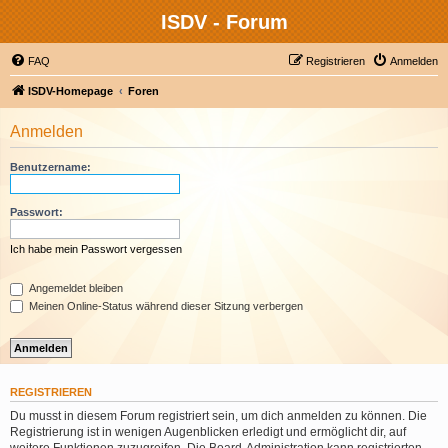
ISDV - Forum
FAQ
Registrieren
Anmelden
ISDV-Homepage
Foren
Anmelden
Benutzername:
Passwort:
Ich habe mein Passwort vergessen
Angemeldet bleiben
Meinen Online-Status während dieser Sitzung verbergen
REGISTRIEREN
Du musst in diesem Forum registriert sein, um dich anmelden zu können. Die
Registrierung ist in wenigen Augenblicken erledigt und ermöglicht dir, auf
weitere Funktionen zuzugreifen. Die Board-Administration kann registrierten