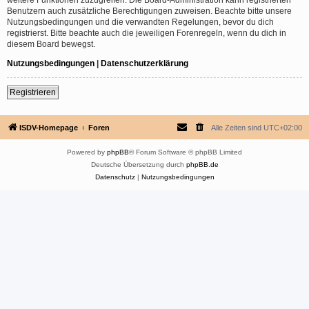
Benutzern auch zusätzliche Berechtigungen zuweisen. Beachte bitte unsere
Nutzungsbedingungen und die verwandten Regelungen, bevor du dich
registrierst. Bitte beachte auch die jeweiligen Forenregeln, wenn du dich in
diesem Board bewegst.
Nutzungsbedingungen
|
Datenschutzerklärung
Registrieren
ISDV-Homepage
Foren
Alle Zeiten sind
UTC+02:00
Powered by
phpBB
® Forum Software © phpBB Limited
Deutsche Übersetzung durch
phpBB.de
Datenschutz
|
Nutzungsbedingungen