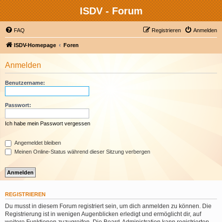
ISDV - Forum
FAQ
Registrieren
Anmelden
ISDV-Homepage
Foren
Anmelden
Benutzername:
Passwort:
Ich habe mein Passwort vergessen
Angemeldet bleiben
Meinen Online-Status während dieser Sitzung verbergen
REGISTRIEREN
Du musst in diesem Forum registriert sein, um dich anmelden zu können. Die
Registrierung ist in wenigen Augenblicken erledigt und ermöglicht dir, auf
weitere Funktionen zuzugreifen. Die Board-Administration kann registrierten