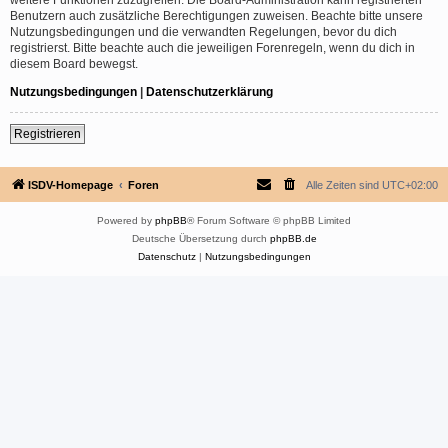
Benutzern auch zusätzliche Berechtigungen zuweisen. Beachte bitte unsere
Nutzungsbedingungen und die verwandten Regelungen, bevor du dich
registrierst. Bitte beachte auch die jeweiligen Forenregeln, wenn du dich in
diesem Board bewegst.
Nutzungsbedingungen
|
Datenschutzerklärung
Registrieren
ISDV-Homepage
Foren
Alle Zeiten sind
UTC+02:00
Powered by
phpBB
® Forum Software © phpBB Limited
Deutsche Übersetzung durch
phpBB.de
Datenschutz
|
Nutzungsbedingungen