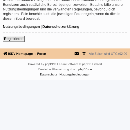
Benutzern auch zusätzliche Berechtigungen zuweisen. Beachte bitte unsere
Nutzungsbedingungen und die verwandten Regelungen, bevor du dich
registrierst. Bitte beachte auch die jeweiligen Forenregeln, wenn du dich in
diesem Board bewegst.
Nutzungsbedingungen
|
Datenschutzerklärung
Registrieren
ISDV-Homepage
Foren
Alle Zeiten sind
UTC+02:00
Powered by
phpBB
® Forum Software © phpBB Limited
Deutsche Übersetzung durch
phpBB.de
Datenschutz
|
Nutzungsbedingungen