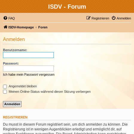
ISDV - Forum
FAQ
Registrieren
Anmelden
ISDV-Homepage
Foren
Anmelden
Benutzername:
Passwort:
Ich habe mein Passwort vergessen
Angemeldet bleiben
Meinen Online-Status während dieser Sitzung verbergen
REGISTRIEREN
Du musst in diesem Forum registriert sein, um dich anmelden zu können. Die
Registrierung ist in wenigen Augenblicken erledigt und ermöglicht dir, auf
weitere Funktionen zuzugreifen. Die Board-Administration kann registrierten