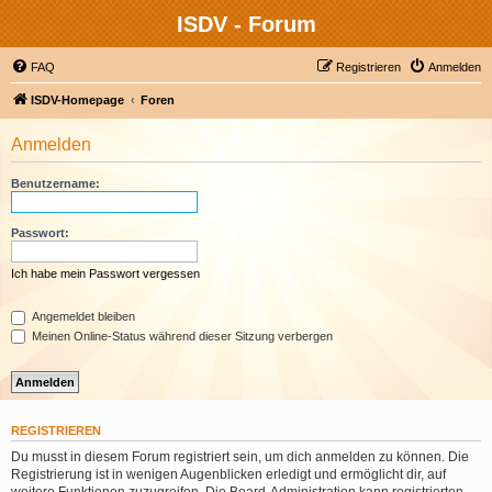
ISDV - Forum
FAQ
Registrieren
Anmelden
ISDV-Homepage
Foren
Anmelden
Benutzername:
Passwort:
Ich habe mein Passwort vergessen
Angemeldet bleiben
Meinen Online-Status während dieser Sitzung verbergen
REGISTRIEREN
Du musst in diesem Forum registriert sein, um dich anmelden zu können. Die
Registrierung ist in wenigen Augenblicken erledigt und ermöglicht dir, auf
weitere Funktionen zuzugreifen. Die Board-Administration kann registrierten