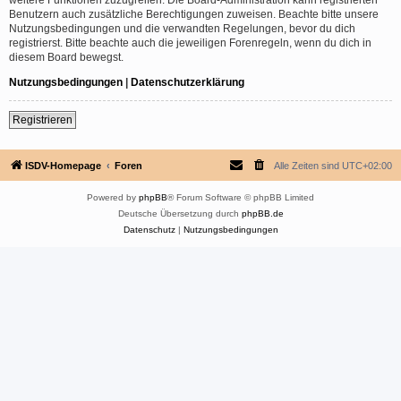
Benutzern auch zusätzliche Berechtigungen zuweisen. Beachte bitte unsere
Nutzungsbedingungen und die verwandten Regelungen, bevor du dich
registrierst. Bitte beachte auch die jeweiligen Forenregeln, wenn du dich in
diesem Board bewegst.
Nutzungsbedingungen
|
Datenschutzerklärung
Registrieren
ISDV-Homepage
Foren
Alle Zeiten sind
UTC+02:00
Powered by
phpBB
® Forum Software © phpBB Limited
Deutsche Übersetzung durch
phpBB.de
Datenschutz
|
Nutzungsbedingungen