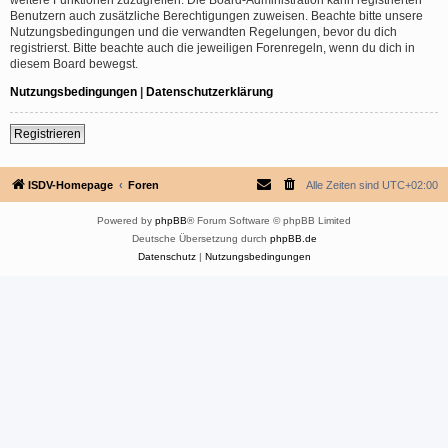
Benutzern auch zusätzliche Berechtigungen zuweisen. Beachte bitte unsere
Nutzungsbedingungen und die verwandten Regelungen, bevor du dich
registrierst. Bitte beachte auch die jeweiligen Forenregeln, wenn du dich in
diesem Board bewegst.
Nutzungsbedingungen
|
Datenschutzerklärung
Registrieren
ISDV-Homepage
Foren
Alle Zeiten sind
UTC+02:00
Powered by
phpBB
® Forum Software © phpBB Limited
Deutsche Übersetzung durch
phpBB.de
Datenschutz
|
Nutzungsbedingungen