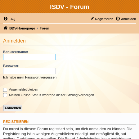
ISDV - Forum
FAQ
Registrieren
Anmelden
ISDV-Homepage
Foren
Anmelden
Benutzername:
Passwort:
Ich habe mein Passwort vergessen
Angemeldet bleiben
Meinen Online-Status während dieser Sitzung verbergen
REGISTRIEREN
Du musst in diesem Forum registriert sein, um dich anmelden zu können. Die
Registrierung ist in wenigen Augenblicken erledigt und ermöglicht dir, auf
weitere Funktionen zuzugreifen. Die Board-Administration kann registrierten