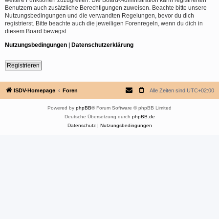
Benutzern auch zusätzliche Berechtigungen zuweisen. Beachte bitte unsere
Nutzungsbedingungen und die verwandten Regelungen, bevor du dich
registrierst. Bitte beachte auch die jeweiligen Forenregeln, wenn du dich in
diesem Board bewegst.
Nutzungsbedingungen
|
Datenschutzerklärung
Registrieren
ISDV-Homepage
Foren
Alle Zeiten sind
UTC+02:00
Powered by
phpBB
® Forum Software © phpBB Limited
Deutsche Übersetzung durch
phpBB.de
Datenschutz
|
Nutzungsbedingungen