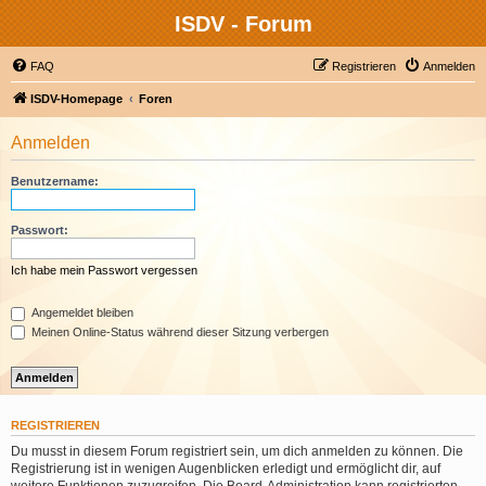
ISDV - Forum
FAQ
Registrieren
Anmelden
ISDV-Homepage
Foren
Anmelden
Benutzername:
Passwort:
Ich habe mein Passwort vergessen
Angemeldet bleiben
Meinen Online-Status während dieser Sitzung verbergen
REGISTRIEREN
Du musst in diesem Forum registriert sein, um dich anmelden zu können. Die
Registrierung ist in wenigen Augenblicken erledigt und ermöglicht dir, auf
weitere Funktionen zuzugreifen. Die Board-Administration kann registrierten