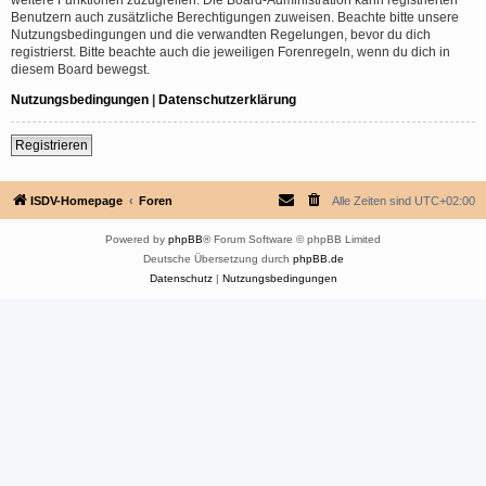
Benutzern auch zusätzliche Berechtigungen zuweisen. Beachte bitte unsere
Nutzungsbedingungen und die verwandten Regelungen, bevor du dich
registrierst. Bitte beachte auch die jeweiligen Forenregeln, wenn du dich in
diesem Board bewegst.
Nutzungsbedingungen
|
Datenschutzerklärung
Registrieren
ISDV-Homepage
Foren
Alle Zeiten sind
UTC+02:00
Powered by
phpBB
® Forum Software © phpBB Limited
Deutsche Übersetzung durch
phpBB.de
Datenschutz
|
Nutzungsbedingungen