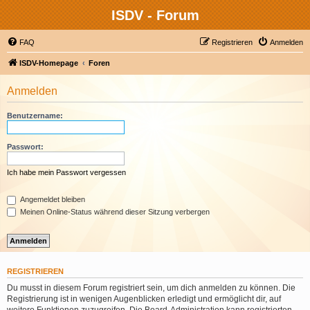
ISDV - Forum
FAQ
Registrieren
Anmelden
ISDV-Homepage
Foren
Anmelden
Benutzername:
Passwort:
Ich habe mein Passwort vergessen
Angemeldet bleiben
Meinen Online-Status während dieser Sitzung verbergen
REGISTRIEREN
Du musst in diesem Forum registriert sein, um dich anmelden zu können. Die
Registrierung ist in wenigen Augenblicken erledigt und ermöglicht dir, auf
weitere Funktionen zuzugreifen. Die Board-Administration kann registrierten