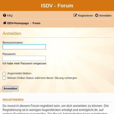
ISDV - Forum
FAQ
Registrieren
Anmelden
ISDV-Homepage
Foren
Anmelden
Benutzername:
Passwort:
Ich habe mein Passwort vergessen
Angemeldet bleiben
Meinen Online-Status während dieser Sitzung verbergen
REGISTRIEREN
Du musst in diesem Forum registriert sein, um dich anmelden zu können. Die
Registrierung ist in wenigen Augenblicken erledigt und ermöglicht dir, auf
weitere Funktionen zuzugreifen. Die Board-Administration kann registrierten