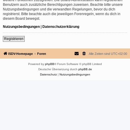
Benutzern auch zusätzliche Berechtigungen zuweisen. Beachte bitte unsere
Nutzungsbedingungen und die verwandten Regelungen, bevor du dich
registrierst. Bitte beachte auch die jeweiligen Forenregeln, wenn du dich in
diesem Board bewegst.
Nutzungsbedingungen
|
Datenschutzerklärung
Registrieren
ISDV-Homepage
Foren
Alle Zeiten sind
UTC+02:00
Powered by
phpBB
® Forum Software © phpBB Limited
Deutsche Übersetzung durch
phpBB.de
Datenschutz
|
Nutzungsbedingungen