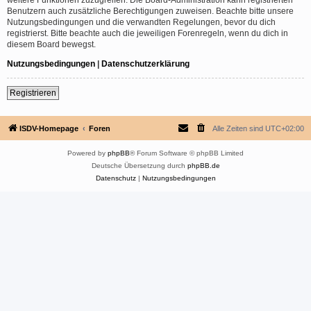
Benutzern auch zusätzliche Berechtigungen zuweisen. Beachte bitte unsere
Nutzungsbedingungen und die verwandten Regelungen, bevor du dich
registrierst. Bitte beachte auch die jeweiligen Forenregeln, wenn du dich in
diesem Board bewegst.
Nutzungsbedingungen
|
Datenschutzerklärung
Registrieren
ISDV-Homepage
Foren
Alle Zeiten sind
UTC+02:00
Powered by
phpBB
® Forum Software © phpBB Limited
Deutsche Übersetzung durch
phpBB.de
Datenschutz
|
Nutzungsbedingungen