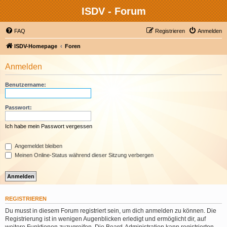
ISDV - Forum
FAQ
Registrieren
Anmelden
ISDV-Homepage
Foren
Anmelden
Benutzername:
Passwort:
Ich habe mein Passwort vergessen
Angemeldet bleiben
Meinen Online-Status während dieser Sitzung verbergen
REGISTRIEREN
Du musst in diesem Forum registriert sein, um dich anmelden zu können. Die
Registrierung ist in wenigen Augenblicken erledigt und ermöglicht dir, auf
weitere Funktionen zuzugreifen. Die Board-Administration kann registrierten