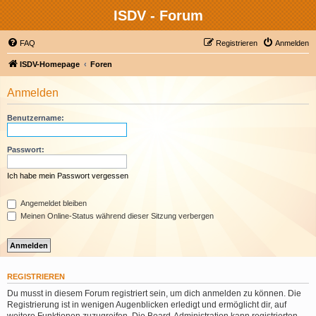
ISDV - Forum
FAQ
Registrieren
Anmelden
ISDV-Homepage
Foren
Anmelden
Benutzername:
Passwort:
Ich habe mein Passwort vergessen
Angemeldet bleiben
Meinen Online-Status während dieser Sitzung verbergen
REGISTRIEREN
Du musst in diesem Forum registriert sein, um dich anmelden zu können. Die
Registrierung ist in wenigen Augenblicken erledigt und ermöglicht dir, auf
weitere Funktionen zuzugreifen. Die Board-Administration kann registrierten