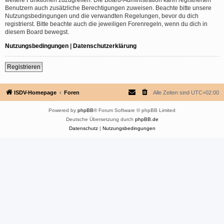
Benutzern auch zusätzliche Berechtigungen zuweisen. Beachte bitte unsere
Nutzungsbedingungen und die verwandten Regelungen, bevor du dich
registrierst. Bitte beachte auch die jeweiligen Forenregeln, wenn du dich in
diesem Board bewegst.
Nutzungsbedingungen
|
Datenschutzerklärung
Registrieren
ISDV-Homepage
Foren
Alle Zeiten sind
UTC+02:00
Powered by
phpBB
® Forum Software © phpBB Limited
Deutsche Übersetzung durch
phpBB.de
Datenschutz
|
Nutzungsbedingungen