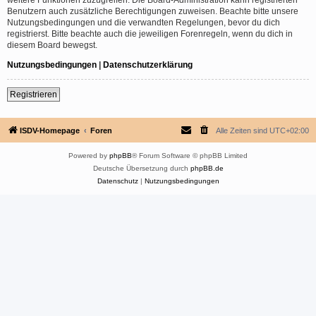
Benutzern auch zusätzliche Berechtigungen zuweisen. Beachte bitte unsere
Nutzungsbedingungen und die verwandten Regelungen, bevor du dich
registrierst. Bitte beachte auch die jeweiligen Forenregeln, wenn du dich in
diesem Board bewegst.
Nutzungsbedingungen
|
Datenschutzerklärung
Registrieren
ISDV-Homepage
Foren
Alle Zeiten sind
UTC+02:00
Powered by
phpBB
® Forum Software © phpBB Limited
Deutsche Übersetzung durch
phpBB.de
Datenschutz
|
Nutzungsbedingungen