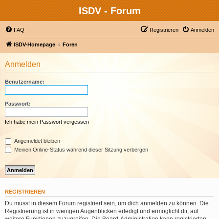
ISDV - Forum
FAQ
Registrieren
Anmelden
ISDV-Homepage
Foren
Anmelden
Benutzername:
Passwort:
Ich habe mein Passwort vergessen
Angemeldet bleiben
Meinen Online-Status während dieser Sitzung verbergen
REGISTRIEREN
Du musst in diesem Forum registriert sein, um dich anmelden zu können. Die
Registrierung ist in wenigen Augenblicken erledigt und ermöglicht dir, auf
weitere Funktionen zuzugreifen. Die Board-Administration kann registrierten