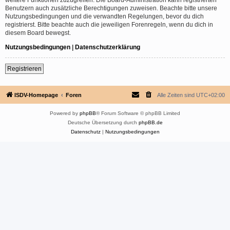
Benutzern auch zusätzliche Berechtigungen zuweisen. Beachte bitte unsere
Nutzungsbedingungen und die verwandten Regelungen, bevor du dich
registrierst. Bitte beachte auch die jeweiligen Forenregeln, wenn du dich in
diesem Board bewegst.
Nutzungsbedingungen
|
Datenschutzerklärung
Registrieren
ISDV-Homepage
Foren
Alle Zeiten sind
UTC+02:00
Powered by
phpBB
® Forum Software © phpBB Limited
Deutsche Übersetzung durch
phpBB.de
Datenschutz
|
Nutzungsbedingungen