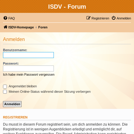
ISDV - Forum
FAQ
Registrieren
Anmelden
ISDV-Homepage
Foren
Anmelden
Benutzername:
Passwort:
Ich habe mein Passwort vergessen
Angemeldet bleiben
Meinen Online-Status während dieser Sitzung verbergen
REGISTRIEREN
Du musst in diesem Forum registriert sein, um dich anmelden zu können. Die
Registrierung ist in wenigen Augenblicken erledigt und ermöglicht dir, auf
weitere Funktionen zuzugreifen. Die Board-Administration kann registrierten